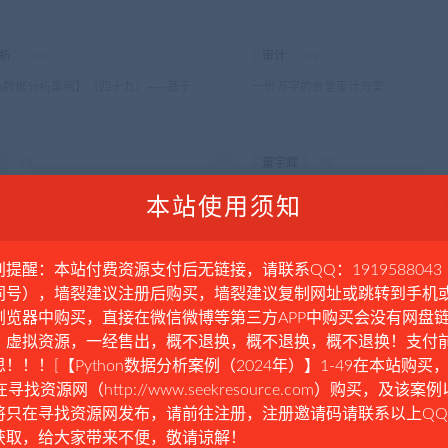
门到精通
析
×10
审计
×9
hon数据分析案例】（四十九）——基于
一份万字的食堂审计方案
结构自编码器的多变量时间序列异常值
×9
董宇辉
×9
hon数据分析案例】（四十五）——基于
董宇辉老师，请放过李娟吧
本站使用须知
的客户聚类分析可视化
别提醒：本站付费资源支付后无链接，请联系QQ：1919588043
×8
台湾
×8
同号），墙裂建议注册后购买，墙裂建议复制网址或跳转到手机
来说，焦虑和恐惧是常态
又不想走了？苹果正式宣布，富士康
浏览器中购买，直接在微信微博等第三方APP中购买会没有网盘
及，郭台铭：还能回中国吗
。虚拟资源，一经售出，概不退换，概不退换，概不退换！支付
！！！[【Python数据分析案例（2024年）】1-49在本站购买，
×8
案例
×8
在寻找资源网（http://www.seekresource.com）购买，及该案
教师，扔了一颗雷！
【Python数据分析案例】（四十七
将只在寻找资源网发布，请前往注册，注册邀请码请联系以上Q
学校学历、岗位技能的工资区间预测
获取，给大家带来不便，敬请谅解！
习全模型）