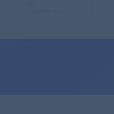
医生
×7
2家小医馆5年如何亏掉3000万