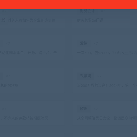
×7
财务会计
×7
阅读】财务人员如何为企业创造价值
财务总监26门课
×7
爱情
×7
on 自动化脚本集合：开源、跨平台、告
一次500，包y2000，“00后女生”只
劳动、助你高效便捷完成各种任务！
iPhone15？
×7
铁饭碗
×7
总的PDF瓜
近200万教师过剩！2024年，第一
铁饭碗出现了
×7
欧洲
×7
市，不少人的存款将被彻底消灭！
从全网整治反日言论，谈谈民众为何
动