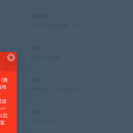
机器学习
×9
【Python数据分析案例】（四十七）——基于
学校学历、岗位技能的工资区间预测（机器学
习全模型）
国企
×8
×
民营企业不需要春天
（微
股市
×8
或电
追悔莫
中国政府疯了，正在凶猛突击花钱
链
前请
49-
喜剧
×8
例以后
）——基于
飞驰人生2TC版
Q客
（机器学