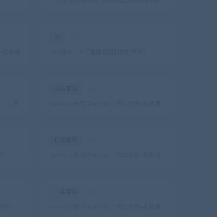
下药性侵还拍视频，韩国明星丑闻被拍出来
了！
AI
×16
——影响经
Sora爆火！人工智能将如何影响世界？
中古钢琴
×13
生：昔日
YAMAHA雅马哈MC301（图文并茂+视频演
示）
日本钢琴
×12
疼
YAMAHA雅马哈MC301（图文并茂+视频演
示）
二手钢琴
×11
+扫弦）
YAMAHA雅马哈MC301（图文并茂+视频演
示）