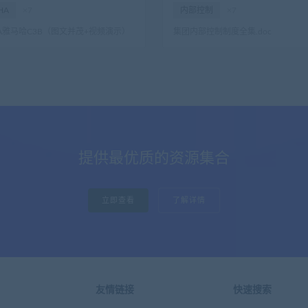
HA
×7
内部控制
×7
HA雅马哈C3B（图文并茂+视频演示）
集团内部控制制度全集.doc
提供最优质的资源集合
立即查看
了解详情
友情链接
快速搜索