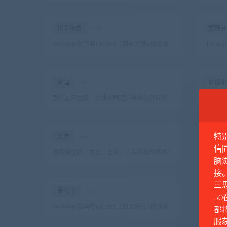
课从入
指乎乐器
×10
案例分
YAMAHA雅马哈MC301（图文并茂+视频演
【Pyt
示）
LSTM
监测
英国
×9
可视化
医疗是否免费，并非中国医疗最核心的问题
【Pyt
K均值
特
北京
×8
杭州
信
砸碎铁饭碗，北京、上海、广东开始动真格！
对马云
脑
接
三思
雅马哈
×8
教师
50
YAMAHA雅马哈MC301（图文并茂+视频演
沧州女
都
示）
服