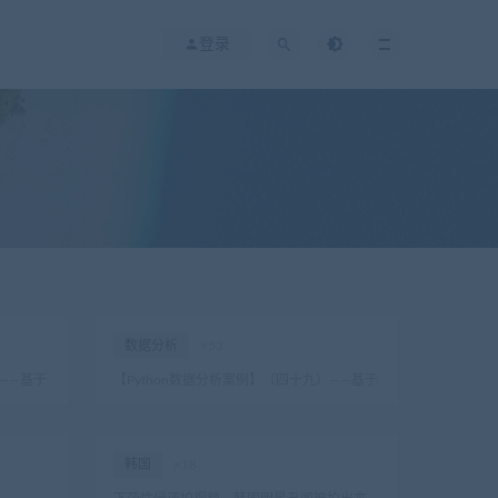
登录
数据分析
×53
）——基于
【Python数据分析案例】（四十九）——基于
列异常值
LSTM结构自编码器的多变量时间序列异常值
监测
韩国
×18