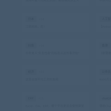
毁掉阿富汗的真正原因，是极端民族主义
中国人
日本
×18
人工智
江歌妈妈，危！
【Pyt
智能热门
抖音
×14
香港
中年男人“失去性欲”的标志从这件事开始！
《新警
经济
×12
公务员
这是全国平均工资的真相
8000
万亿，
ERP
×11
chatG
Excel、OA、ERP，哪个平台更适合做预算管
借助Ch
理？
指令，直