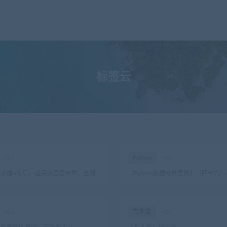
标签云
×77
Python
×63
斯求婚6年后，赵英俊患癌去世，全网
【Python数据分析案例】（四十九
只怪我太天真，总是假装快乐！
LSTM结构自编码器的多变量时间序
监测
×25
吉他谱
×22