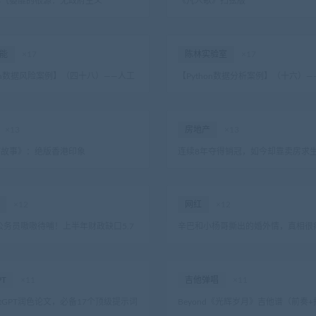
心气萎靡的根源：无政府主义
《凡人歌》扫弦版
能
×17
陈林实验室
×17
hon数据风险案例】（四十八）——人工
【Python数据分析案例】（十六）
概念股爬虫分析其价值(三因子模型)
济增长的因素(随机森林回归)
×13
房地产
×13
察故事》：绝版香港印象
连续8年夺得销冠，如今却靠卖房求
“空调一哥”，败于多元化跨界
×12
网红
×12
万公务员嗷嗷待哺！上半年财政缺口5.7
辛巴和小杨哥撕出的婚外情，真相很
各地开启困难模式！
PT
×11
吉他弹唱
×11
atGPT润色论文，必备17个顶级提示词
Beyond《光辉岁月》吉他谱（前奏
接复制使用、润色无忧，附：AI精英