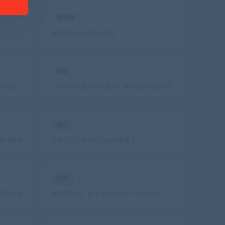
电视剧
×7
偷猎者[2024美剧]8集全
德国
×7
为买新的
一代中国外交官叱咤风云，雄辩巴黎和会打没
有硝烟的战场！
情人
×7
个被打破的
现在已经没有人因为出轨离婚了
政府
×7
容易被煽
姜萍虽造假：但不应该成为一个公共事件