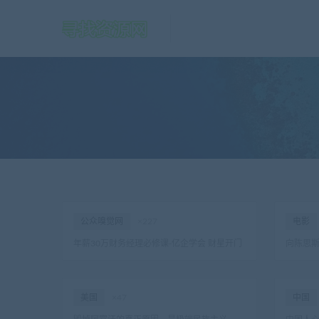
公众嗅觉网
×227
电影
年薪30万财务经理必修课-亿企学会 财星开门
向陈思
（完结）
遗憾：
美国
×47
中国