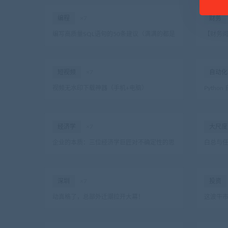
编程
×7
财务
编写高质量SQL语句的50条建议（满满的都是
【财务
干货）
短视频
×7
自动化
视频无水印下载神器（手机+电脑）
Pyth
别重复
经济学
×7
大尺度
企业的本质：三位经济学巨匠对不确定性的思
白总与任
考
深圳
×7
投资
动真格了，总部外迁潮拉开大幕！
这波牛