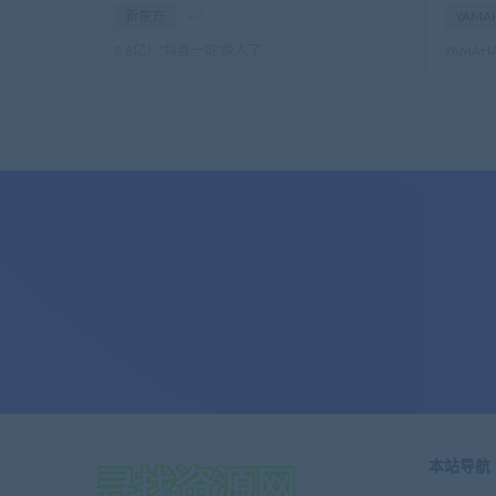
新东方
×7
YAMA
8.8亿！“抖音一哥”换人了
YAMA
本站导航