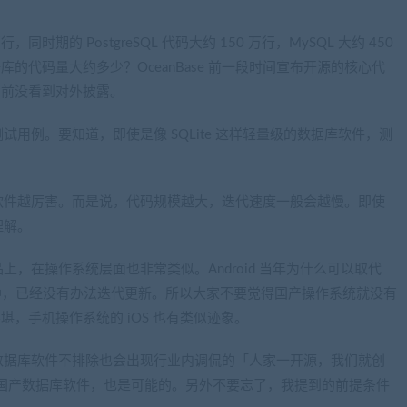
行，同时期的 PostgreSQL 代码大约 150 万行，MySQL 大约 450
数据库的代码量大约多少？OceanBase 前一段时间宣布开源的核心代
，目前没看到对外披露。
用例。要知道，即使是像 SQLite 这样轻量级的数据库软件，测
软件越厉害。而是说，代码规模越大，迭代速度一般会越慢。即使
理解。
，在操作系统层面也非常类似。Android 当年为什么可以取代
码庞大臃肿，已经没有办法迭代更新。所以大家不要觉得国产操作系统就没有
不堪，手机操作系统的 iOS 也有类似迹象。
数据库软件不排除也会出现行业内调侃的「人家一开源，我们就创
码的国产数据库软件，也是可能的。另外不要忘了，我提到的前提条件