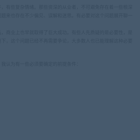
件，有些复杂情绪。那些资深的从业者，不可避免存在着一些根深
问题来也存在不少偏见、误解和迷思。有必要对这个问题展开聊一
品，商业上也早就取得了巨大成功。有些人先质疑的是必要性，是
境下，这个问题已经不再需要争论，大多数人也已能理解这种必要
，我认为有一些必须要确定的前提条件：