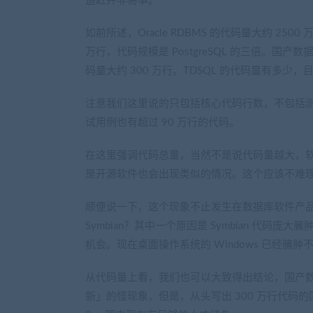
追赶并非易事。
如前所述，Oracle RDBMS 的代码量大约 2500 万
万行，代码规模是 PostgreSQL 的三倍。国产
码量大约 300 万行。TDSQL 的代码量有多少
注意我们这里说的只包括核心代码行数，不包括测试
试用例也有超过 90 万行的代码。
在这里强调代码总量，当然不是说代码量越大，
是开源软件也会出现类似的情况。这个应该不难
顺便说一下，这个现象不止发生在数据库软件产品上
Symbian？其中一个原因是 Symbian 代
机会。现在桌面操作系统的 Windows 已经臃肿
从代码量上看，我们也可以大致得出结论，国产
新」的怪现象，但是，从头写出 300 万行代