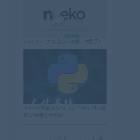
7.5K star！共享虚拟浏览器，太酷了！
python3的语法及入门(近7000字,耐心看
包全,看完记得点赞)