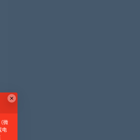
×
（微
或电
链