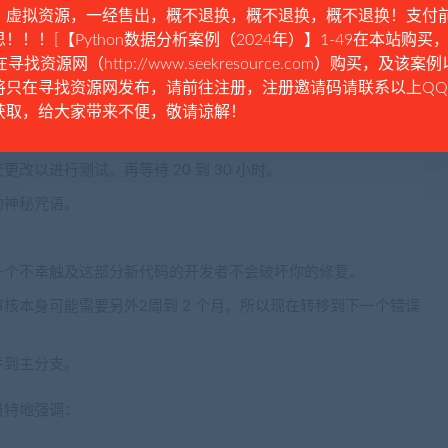
。虚拟资源，一经售出，概不退换，概不退换，概不退换！支付
！！！[【Python数据分析案例（2024年）】1-49在本站购买，
 20 到 30 小时才能完成。
在寻找资源网（http://www.seekresource.com）购买，及该案
将只在寻找资源网发布，请前往注册，注册邀请码请联系以上Q
大约 100 个测试失败，坏日子可能有大约 1000 个测试失
获取，给大家带来不便，敬请谅解！
了什么问题。可能还有10个以上的标志需要考虑，才能真正理解
以进行测试。再等待 20 到 30 小时。
的神秘咒语。
一个不幸触及这部分新代码的开发者不会破坏你的修复。
核本身可能需要另外2周到 2 个月。所以现在转移到下一个错误
并到主分支。
员特地强调：