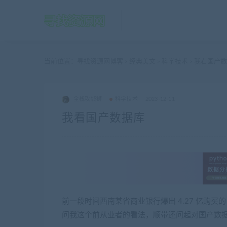
当前位置：
寻找资源网博客
经典美文
科学技术
我看国产数
>
>
>
全栈攻城狮
科学技术
2023-12-11
我看国产数据库
前一段时间西南某省商业银行爆出 4.27 亿购
问我这个前从业者的看法，顺带还问起对国产数