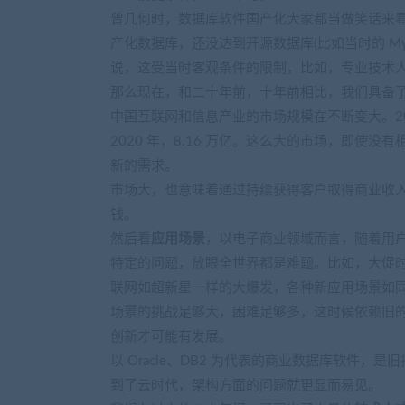
曾几何时，数据库软件国产化大家都当做笑话来
产化数据库，还没达到开源数据库(比如当时的 M
说，这受当时客观条件的限制，比如，专业技术
那么现在，和二十年前，十年前相比，我们具备
中国互联网和信息产业的市场规模在不断变大。2000 
2020 年，8.16 万亿。这么大的市场，即
新的需求。
市场大，也意味着通过持续获得客户取得商业收
钱。
然后看
应用场景
，以电子商业领域而言，随着用
特定的问题，放眼全世界都是难题。比如，大促
联网如超新星一样的大爆发，各种新应用场景如
场景的挑战足够大，困难足够多，这时候依赖旧
创新才可能有发展。
以 Oracle、DB2 为代表的商业数据库软件
到了云时代，架构方面的问题就更显而易见。