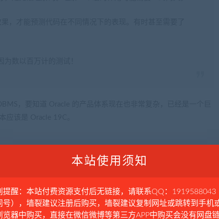
和效果，才能预测代码在不同情况下的表现。有时甚至需要了
因为数以百万计的测试！
RDBMS，要知道 Oracle 的产品体系现在也非常复杂，已经是一个巨
该是 Oracle 19C。
：
本站使用须知
 个不同标志引发的这个 Bug。
别提醒：本站付费资源支付后无链接，请联系QQ：1919588043
几行代码，检查这个标志，并绕过问题情况避免 Bug。
同号），墙裂建议注册后购买，墙裂建议复制网址或跳转到手机
浏览器中购买，直接在微信微博等第三方APP中购买会没有网盘
服务器组成的测试农场，这些服务器会编译代码，构建新的甲骨文数据库，