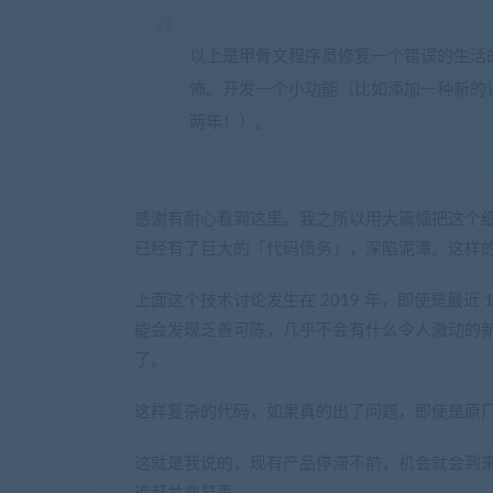
以上是甲骨文程序员修复一个错误的生活
怖。开发一个小功能（比如添加一种新的认证
两年！）。
感谢有耐心看到这里。我之所以用大篇幅把这个细节
已经有了巨大的「代码债务」，深陷泥潭。这样
上面这个技术讨论发生在 2019 年，即使是最近 10 
能会发现乏善可陈，几乎不会有什么令人激动的
了。
这样复杂的代码，如果真的出了问题，即使是原
这就是我说的，现有产品停滞不前，机会就会到来。