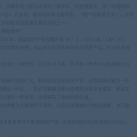
看，也确实有几家公司坚持了很多年，但恕我直言，那个时期的国
ySQL）的水准，我当时的看法更苛刻，「跟个玩具差不多」。应该
人才的匮乏就是最主要的问题之一。
了哪些条件？
年，我国软件产业规模只有 593 亿，2010 年，1.84 万亿，
使没有相关政策的扶持，也必然会出现各种软件的竞争产品，因为有各种
入会成为一种常态，可以生存下来，而不是只依靠补贴或是风投的
户规模的急剧扩大，新的应用场景层出不穷，必须要面对解决一些
时候的「秒杀」，就必须要解决超大规模的高速并发难题。移动互
同大爆炸一样涌现，这就带来了独特的新机遇。
的技术解决方案是行不通的，行业在该领域必须做出创新，也只能
，是旧技术体系年代不断演进的产物，在互联网时代已经有些力不从心，