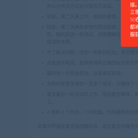
接
并以分布式方式运行数百万测试。
三思
回家。第二天来工作，做别的事情。测试可能需要
50
都
回家。第二天来检查你的测试结果。好日子可能有
服
败。随机挑选一些测试，试图理解你的假设出
错误的本质。
为了解决问题，增加一些新的标志。再次提交更改
反复操作两周，直到你得到正确的标志组合
最终有一天你会成功，没有测试失败。
为你的新更改增加一百多个测试，以确保下
提交最后一轮测试的工作。然后提交审核。审
上。
2 周到 2 个月后，一切完成，代码最终会合
如果你怀疑这是添油加醋的话，这位留言的程序