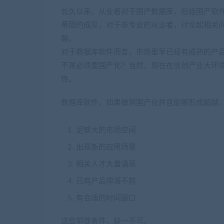
长久以来，从业者对于国产数据库，包括国产软
蒂固的成见，对于非专业的从业者，讨论起相关
聊。
对于数据库软件而言，市场里早已经有成熟的产
不是必须要国产化？当然，现在在信创产业大环
性。
数据库软件，如果做到国产化并且能够形成超越
足够大的市场空间
出现新的应用场景
相关人才大量涌现
已有产品停滞不前
有合适的时间窗口
这些前提条件，缺一不可。