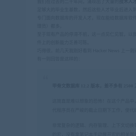
我们在过去的二十年间，涌现出了大量的
技术人
足够大的毕业生基数，然后这些人才毕业后进入
专门面向数据库的开发人才。现在能给数据库软件
理员）都多。
至于现有产品的停滞不前，这一点见仁见智。以我的
件上的创新能力乏善可陈。
巧得很，前几天我刚好看到 Hacker News 
有一则回答是这样的：
甲骨文数据库 12.2 版本，差不多有 2500 
这简直是难以想象的恐怖！在这个产品中
代程序员在严峻的截止日期下工作，使代
非常复杂的逻辑、内存管理、上下文切换
的宏，没有拿笔记本手动展开宏的相关部