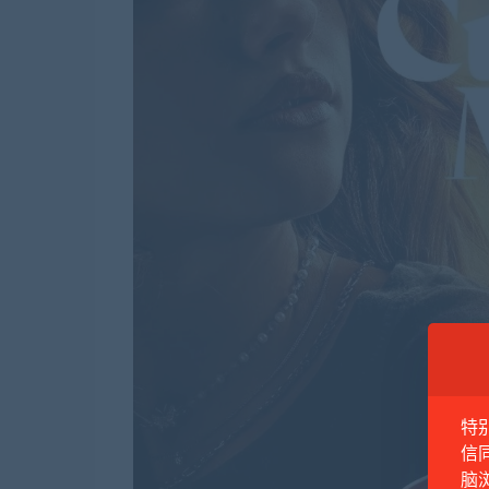
特
信
脑