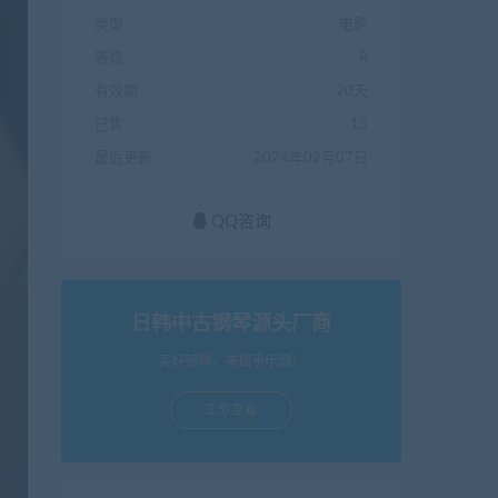
类型
电影
等级
R
有效期
20天
已售
15
最近更新
2024年02月07日
QQ咨询
日韩中古钢琴源头厂商
买好钢琴，来指乎乐器！
立即查看