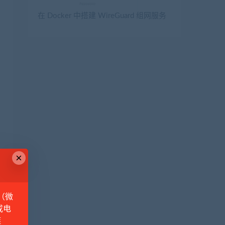
在 Docker 中搭建 WireGuard 组网服务
×
（微
或电
链