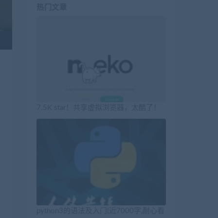
热门文章
7.5K star！共享虚拟浏览器，太酷了！
python3的语法及入门(近7000字,耐心看